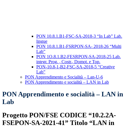
PON 10.8.1.B1-FSC-SA-2018-3 “In Lab” Lab.
lingue
PON 10.8.1.B1-FSRPON-SA- 2018-26 “Multi
Lab”
PON 1O.8.1.B2-FESRPON-SA-2018-25 Lab.
integr. Prog. , Costr., Domot. e Top.
PON-10.8-1-B2-FSC-SA-2018-5 “Creative
Lab”
PON Apprendimento e Socialità – Lan-U-6
PON Apprendimento e socialità – LAN in Lab
PON Apprendimento e socialità – LAN in
Lab
Progetto PON/FSE CODICE “10.2.2A-
FSEPON-SA-2021-41” Titolo “LAN in