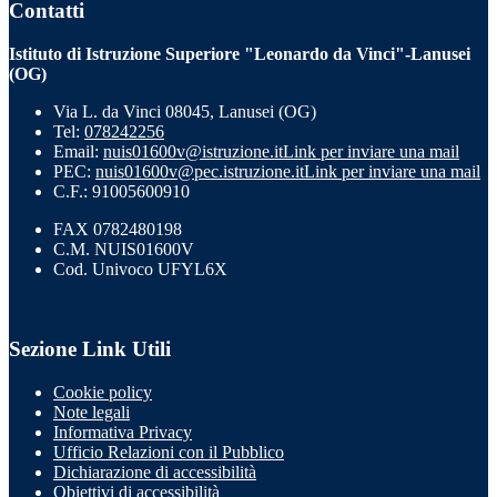
Contatti
Istituto di Istruzione Superiore "Leonardo da Vinci"-Lanusei
(OG)
Via L. da Vinci 08045, Lanusei (OG)
Tel:
078242256
Email:
nuis01600v@istruzione.it
Link per inviare una mail
PEC:
nuis01600v@pec.istruzione.it
Link per inviare una mail
C.F.: 91005600910
FAX 0782480198
C.M. NUIS01600V
Cod. Univoco UFYL6X
Sezione Link Utili
Cookie policy
Note legali
Informativa Privacy
Ufficio Relazioni con il Pubblico
Dichiarazione di accessibilità
Obiettivi di accessibilità