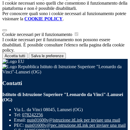
I cookie necessari sono quelli che consentono il funzionamento della
piattaforma e non è possibile disabilitarli.
Per conoscere quali sono i cookie necessari al funzionamento potete
visionare la
COOKIE POLICY
.
Cookie necessari per il funzionamento
I cookie necessari per il funzionamento non possono essere
disabilitati. È possibile consultare l'elenco nella pagina della cookie
policy.
Accetta tutti
Salva le preferenze
Istituto di Istruzione Superiore "Leonardo da
Vinci"-Lanusei (OG)
Contatti
Istituto di Istruzione Superiore "Leonardo da Vinci"-Lanusei
(OG)
Via L. da Vinci 08045, Lanusei (OG)
Tel:
078242256
Email:
nuis01600v@istruzione.it
Link per inviare una mail
PEC:
nuis01600v@pec.istruzione.it
Link per inviare una mail