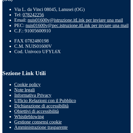
Via L. da Vinci 08045, Lanusei (OG)
Tel:
078242256
Email:
nuis01600v@istruzione.it
Link per inviare una mail
PEC:
nuis01600v@pec.istruzione.it
Link per inviare una mail
C.F.: 91005600910
FAX 0782480198
C.M. NUIS01600V
Cod. Univoco UFYL6X
Sezione Link Utili
Cookie policy
Note legali
Informativa Privacy
Ufficio Relazioni con il Pubblico
Dichiarazione di accessibilità
Obiettivi di accessibilità
Whistleblowing
Gestione consensi cookie
Amministrazione trasparente