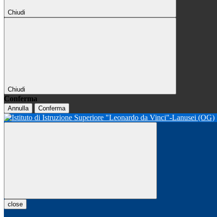
Chiudi
Chiudi
Conferma
Annulla
Conferma
close