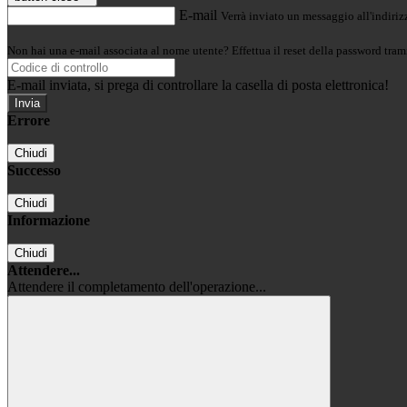
E-mail
Verrà inviato un messaggio all'indirizz
Non hai una e-mail associata al nome utente? Effettua il reset della password tram
E-mail inviata, si prega di controllare la casella di posta elettronica!
Errore
Chiudi
Successo
Chiudi
Informazione
Chiudi
Attendere...
Attendere il completamento dell'operazione...