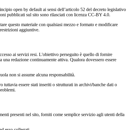
incipio open by default ai sensi dell’articolo 52 del decreto legislativo
oni pubblicati sul sito sono rilasciati con licenza CC-BY 4.0.
ecitare questo materiale con qualsiasi mezzo e formato e modificare
restrizioni aggiuntive.
cesso ai servizi resi. L'obiettivo perseguito è quello di fornire
 sia una redazione continuamente attiva. Qualora dovessero essere
 scuola non si assume alcuna responsabilità.
tuttavia essere stati inseriti o strutturati in archivi/banche dati o
problemi.
enti presenti nel sito, forniti come semplice servizio agli utenti della
ad esso collegati.