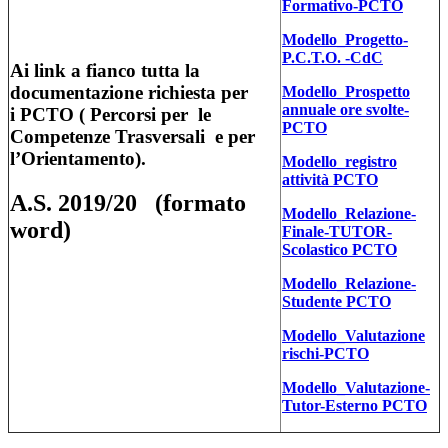
Formativo-PCTO
Modello_Progetto-
P.C.T.O. -CdC
Ai link a fianco tutta la
documentazione richiesta per
Modello_Prospetto
annuale ore svolte-
i
PCTO
( Percorsi per le
PCTO
Competenze Trasversali e per
l’Orientamento).
Modello_registro
attività PCTO
A.S. 2019/20
(formato
Modello_Relazione-
word)
Finale-TUTOR-
Scolastico PCTO
Modello_Relazione-
Studente PCTO
Modello_Valutazione
rischi-PCTO
Modello_Valutazione-
Tutor-Esterno PCTO