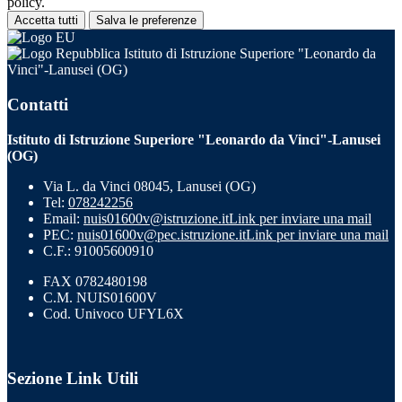
policy.
Accetta tutti
Salva le preferenze
Istituto di Istruzione Superiore "Leonardo da
Vinci"-Lanusei (OG)
Contatti
Istituto di Istruzione Superiore "Leonardo da Vinci"-Lanusei
(OG)
Via L. da Vinci 08045, Lanusei (OG)
Tel:
078242256
Email:
nuis01600v@istruzione.it
Link per inviare una mail
PEC:
nuis01600v@pec.istruzione.it
Link per inviare una mail
C.F.: 91005600910
FAX 0782480198
C.M. NUIS01600V
Cod. Univoco UFYL6X
Sezione Link Utili