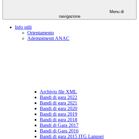
Menu di
navigazione
Info utili
Orientamento
Adempimenti ANAC
Archivio file XML
Bandi di gara 2022
Bandi di gara 2021
Bandi di gara 2020
Bandi di gara 2019
Bandi di gara 2018
Bandi di Gara 2017
Bandi di Gara 2016
Bandi di gara 2015 ITG Lanusei