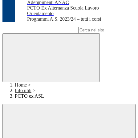
Adempimenti ANAC
PCTO Ex Alternanza Scuola Lavoro
Orientamento
Programmi A.S. 2023/24 – tutti i corsi
Campo di ricerca per le pagine del sito
Home
>
Info utili
>
PCTO ex ASL