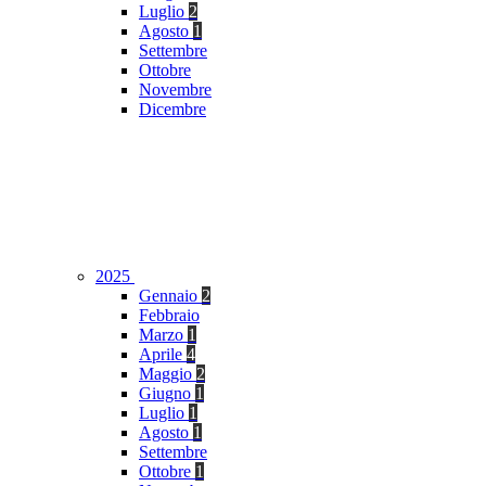
Luglio
2
Agosto
1
Settembre
Ottobre
Novembre
Dicembre
2025
Gennaio
2
Febbraio
Marzo
1
Aprile
4
Maggio
2
Giugno
1
Luglio
1
Agosto
1
Settembre
Ottobre
1