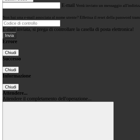
E-mail
Verrà inviato un messaggio all'indirizz
Non hai una e-mail associata al nome utente? Effettua il reset della password tram
E-mail inviata, si prega di controllare la casella di posta elettronica!
Errore
Chiudi
Successo
Chiudi
Informazione
Chiudi
Attendere...
Attendere il completamento dell'operazione...