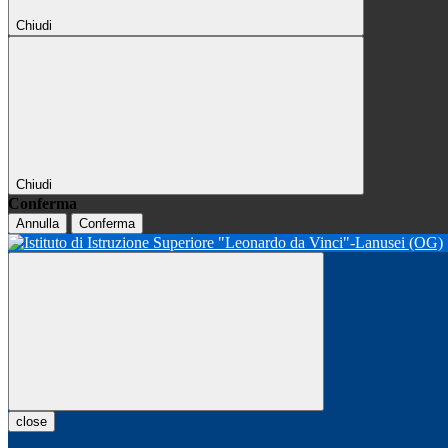
Chiudi
Chiudi
Conferma
Annulla
Conferma
close