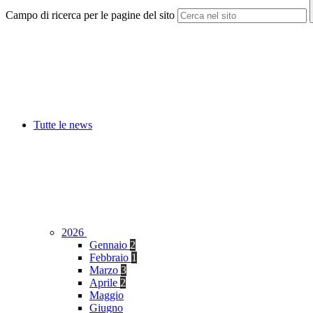
Campo di ricerca per le pagine del sito
Tutte le news
2026
Gennaio
2
Febbraio
1
Marzo
3
Aprile
2
Maggio
Giugno