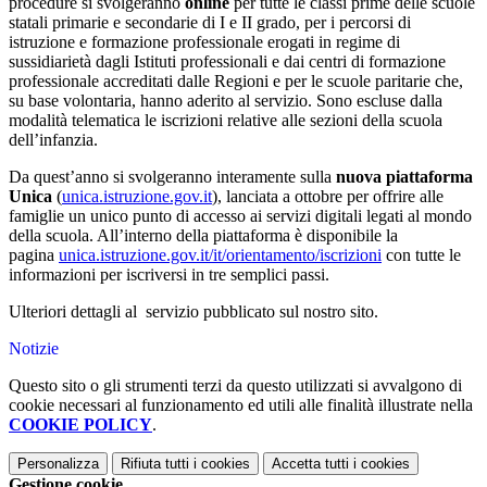
procedure si svolgeranno
online
per tutte le classi prime delle scuole
statali primarie e secondarie di I e II grado, per i percorsi di
istruzione e formazione professionale erogati in regime di
sussidiarietà dagli Istituti professionali e dai centri di formazione
professionale accreditati dalle Regioni e per le scuole paritarie che,
su base volontaria, hanno aderito al servizio. Sono escluse dalla
modalità telematica le iscrizioni relative alle sezioni della scuola
dell’infanzia.
Da quest’anno si svolgeranno interamente sulla
nuova piattaforma
Unica
(
unica.istruzione.gov.it
), lanciata a ottobre per offrire alle
famiglie un unico punto di accesso ai servizi digitali legati al mondo
della scuola. All’interno della piattaforma è disponibile la
pagina
unica.istruzione.gov.it/it/orientamento/iscrizioni
con tutte le
informazioni per iscriversi in tre semplici passi.
Ulteriori dettagli al
servizio
pubblicato sul nostro sito.
Notizie
Questo sito o gli strumenti terzi da questo utilizzati si avvalgono di
cookie necessari al funzionamento ed utili alle finalità illustrate nella
COOKIE POLICY
.
Personalizza
Rifiuta tutti
i cookies
Accetta tutti
i cookies
Gestione cookie