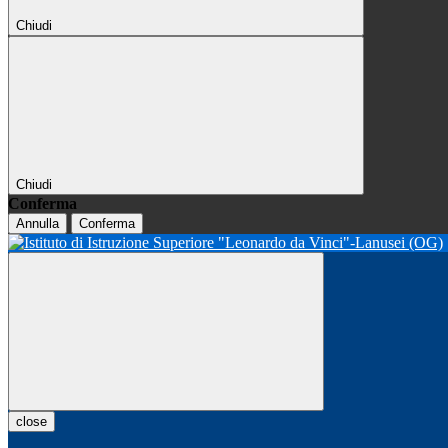
Chiudi
Chiudi
Conferma
Annulla
Conferma
close