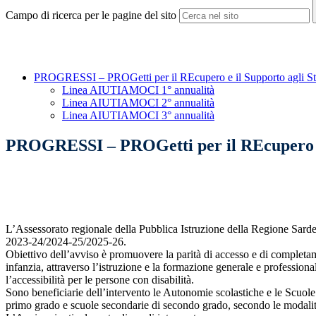
Campo di ricerca per le pagine del sito
PROGRESSI – PROGetti per il REcupero e il Supporto agli Stu
Linea AIUTIAMOCI 1° annualità
Linea AIUTIAMOCI 2° annualità
Linea AIUTIAMOCI 3° annualità
PROGRESSI – PROGetti per il REcupero e i
L’Assessorato regionale della Pubblica Istruzione della Regione Sar
2023-24/2024-25/2025-26.
Obiettivo dell’avviso è promuovere la parità di accesso e di completame
infanzia, attraverso l’istruzione e la formazione generale e professional
l’accessibilità per le persone con disabilità.
Sono beneficiarie dell’intervento le Autonomie scolastiche e le Scuole n
primo grado e scuole secondarie di secondo grado, secondo le modalità 