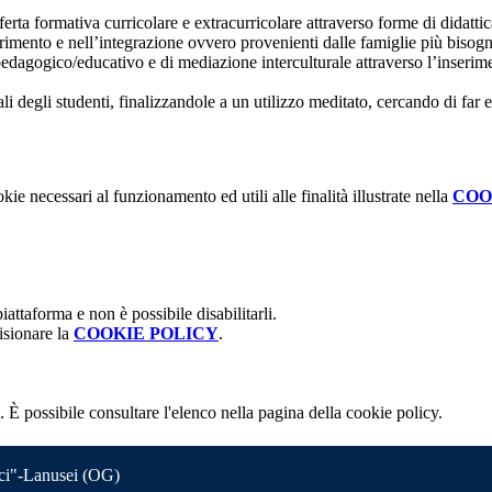
offerta formativa curricolare e extracurricolare attraverso forme di didatt
erimento e nell’integrazione ovvero provenienti dalle famiglie più bisog
dagogico/educativo e di mediazione interculturale attraverso l’inserimen
i degli studenti, finalizzandole a un utilizzo meditato, cercando di far e
.
kie necessari al funzionamento ed utili alle finalità illustrate nella
COO
attaforma e non è possibile disabilitarli.
isionare la
COOKIE POLICY
.
 È possibile consultare l'elenco nella pagina della cookie policy.
nci"-Lanusei (OG)