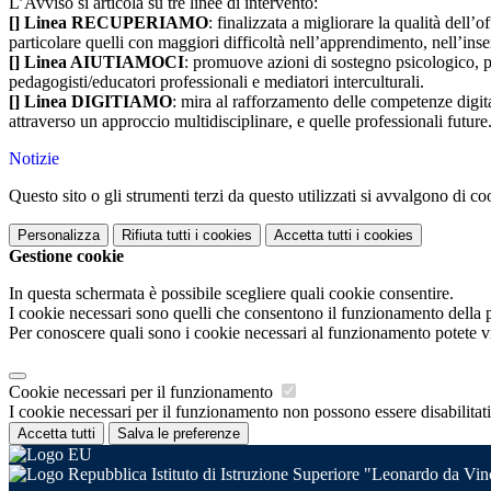
L’Avviso si articola su tre linee di intervento:
[]
Linea RECUPERIAMO
: finalizzata a migliorare la qualità dell’
particolare quelli con maggiori difficoltà nell’apprendimento, nell’ins
[]
Linea AIUTIAMOCI
: promuove azioni di sostegno psicologico, pe
pedagogisti/educatori professionali e mediatori interculturali.
[]
Linea DIGITIAMO
: mira al rafforzamento delle competenze digital
attraverso un approccio multidisciplinare, e quelle professionali future
Notizie
Questo sito o gli strumenti terzi da questo utilizzati si avvalgono di coo
Personalizza
Rifiuta tutti
i cookies
Accetta tutti
i cookies
Gestione cookie
In questa schermata è possibile scegliere quali cookie consentire.
I cookie necessari sono quelli che consentono il funzionamento della pi
Per conoscere quali sono i cookie necessari al funzionamento potete v
Cookie necessari per il funzionamento
I cookie necessari per il funzionamento non possono essere disabilitati.
Accetta tutti
Salva le preferenze
Istituto di Istruzione Superiore "Leonardo da Vi