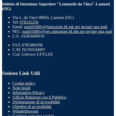
Istituto di Istruzione Superiore "Leonardo da Vinci"-Lanusei
(OG)
Via L. da Vinci 08045, Lanusei (OG)
Tel:
078242256
Email:
nuis01600v@istruzione.it
Link per inviare una mail
PEC:
nuis01600v@pec.istruzione.it
Link per inviare una mail
C.F.: 91005600910
FAX 0782480198
C.M. NUIS01600V
Cod. Univoco UFYL6X
Sezione Link Utili
Cookie policy
Note legali
Informativa Privacy
Ufficio Relazioni con il Pubblico
Dichiarazione di accessibilità
Obiettivi di accessibilità
Whistleblowing
Gestione consensi cookie