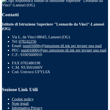
Istituto di Istruzione Superiore "Leonardo da
Vinci"-Lanusei (OG)
Contatti
Istituto di Istruzione Superiore "Leonardo da Vinci"-Lanusei
(OG)
Via L. da Vinci 08045, Lanusei (OG)
Tel:
078242256
Email:
nuis01600v@istruzione.it
Link per inviare una mail
PEC:
nuis01600v@pec.istruzione.it
Link per inviare una mail
C.F.: 91005600910
FAX 0782480198
C.M. NUIS01600V
Cod. Univoco UFYL6X
Sezione Link Utili
Cookie policy
Note legali
Informativa Privacy