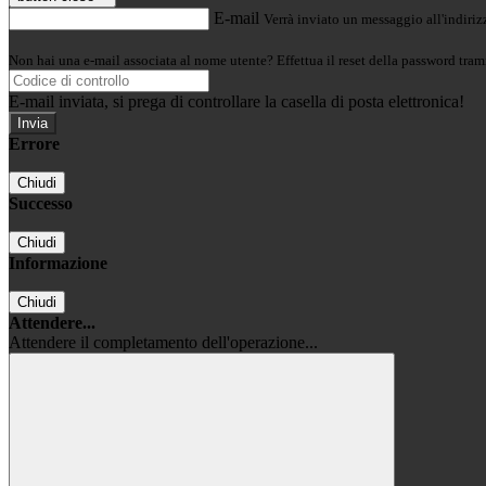
E-mail
Verrà inviato un messaggio all'indirizz
Non hai una e-mail associata al nome utente? Effettua il reset della password tram
E-mail inviata, si prega di controllare la casella di posta elettronica!
Errore
Chiudi
Successo
Chiudi
Informazione
Chiudi
Attendere...
Attendere il completamento dell'operazione...