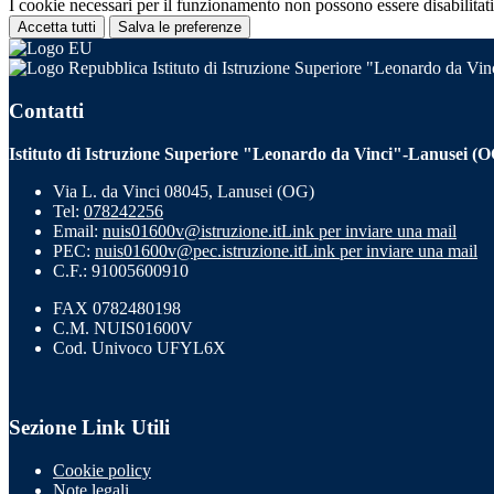
I cookie necessari per il funzionamento non possono essere disabilitati.
Accetta tutti
Salva le preferenze
Istituto di Istruzione Superiore "Leonardo da Vi
Contatti
Istituto di Istruzione Superiore "Leonardo da Vinci"-Lanusei (
Via L. da Vinci 08045, Lanusei (OG)
Tel:
078242256
Email:
nuis01600v@istruzione.it
Link per inviare una mail
PEC:
nuis01600v@pec.istruzione.it
Link per inviare una mail
C.F.: 91005600910
FAX 0782480198
C.M. NUIS01600V
Cod. Univoco UFYL6X
Sezione Link Utili
Cookie policy
Note legali