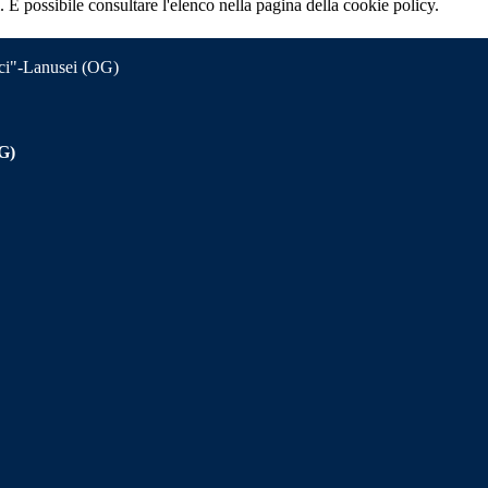
 È possibile consultare l'elenco nella pagina della cookie policy.
nci"-Lanusei (OG)
OG)