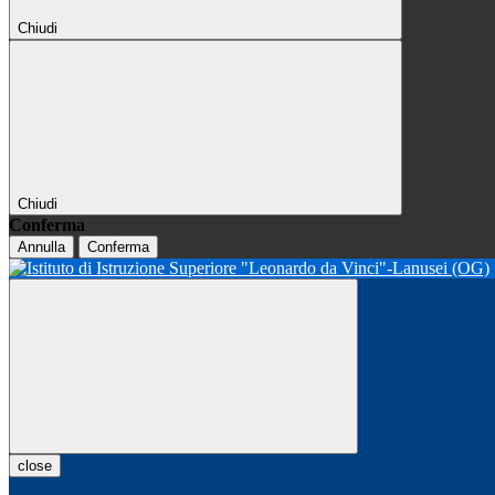
Chiudi
Chiudi
Conferma
Annulla
Conferma
close