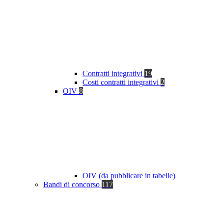
Contratti integrativi
19
Costi contratti integrativi
2
OIV
8
OIV (da pubblicare in tabelle)
Bandi di concorso
117