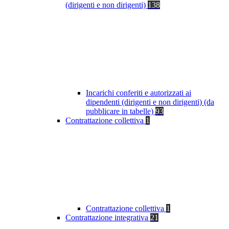
(dirigenti e non dirigenti)
138
Incarichi conferiti e autorizzati ai
dipendenti (dirigenti e non dirigenti) (da
pubblicare in tabelle)
93
Contrattazione collettiva
1
Contrattazione collettiva
1
Contrattazione integrativa
21