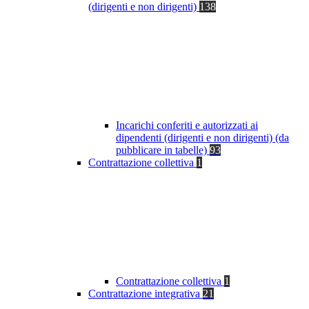
(dirigenti e non dirigenti)
138
Incarichi conferiti e autorizzati ai
dipendenti (dirigenti e non dirigenti) (da
pubblicare in tabelle)
93
Contrattazione collettiva
1
Contrattazione collettiva
1
Contrattazione integrativa
21