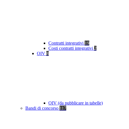
Contratti integrativi
19
Costi contratti integrativi
2
OIV
8
OIV (da pubblicare in tabelle)
Bandi di concorso
117