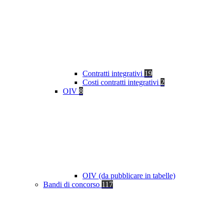
Contratti integrativi
19
Costi contratti integrativi
2
OIV
8
OIV (da pubblicare in tabelle)
Bandi di concorso
117