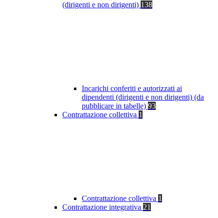
(dirigenti e non dirigenti)
138
Incarichi conferiti e autorizzati ai
dipendenti (dirigenti e non dirigenti) (da
pubblicare in tabelle)
93
Contrattazione collettiva
1
Contrattazione collettiva
1
Contrattazione integrativa
21