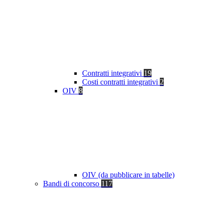
Contratti integrativi
19
Costi contratti integrativi
2
OIV
8
OIV (da pubblicare in tabelle)
Bandi di concorso
117