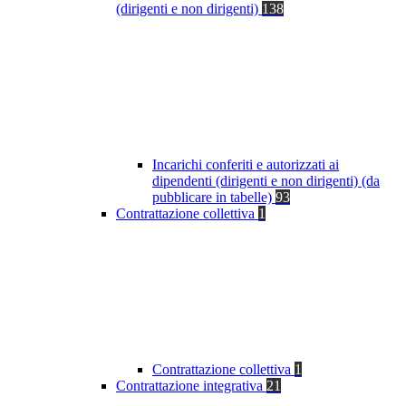
(dirigenti e non dirigenti)
138
Incarichi conferiti e autorizzati ai
dipendenti (dirigenti e non dirigenti) (da
pubblicare in tabelle)
93
Contrattazione collettiva
1
Contrattazione collettiva
1
Contrattazione integrativa
21