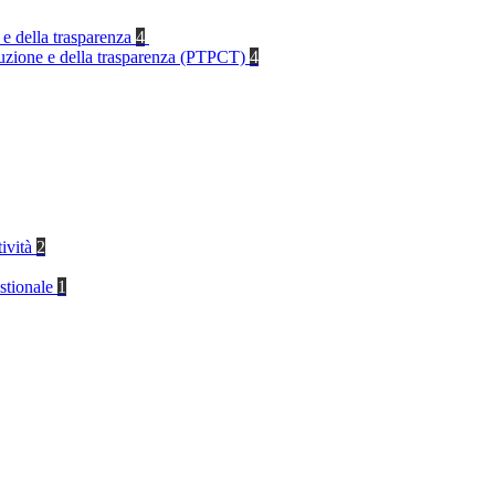
 e della trasparenza
4
rruzione e della trasparenza (PTPCT)
4
tività
2
stionale
1