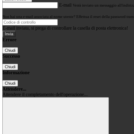
E-mail
Verrà inviato un messaggio all'indirizz
Non hai una e-mail associata al nome utente? Effettua il reset della password tram
E-mail inviata, si prega di controllare la casella di posta elettronica!
Errore
Chiudi
Successo
Chiudi
Informazione
Chiudi
Attendere...
Attendere il completamento dell'operazione...