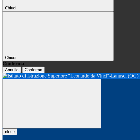
Chiudi
Chiudi
Conferma
Annulla
Conferma
close