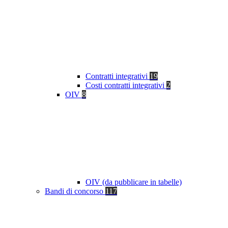
Contratti integrativi
19
Costi contratti integrativi
2
OIV
8
OIV (da pubblicare in tabelle)
Bandi di concorso
117