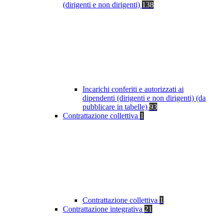
(dirigenti e non dirigenti)
138
Incarichi conferiti e autorizzati ai
dipendenti (dirigenti e non dirigenti) (da
pubblicare in tabelle)
93
Contrattazione collettiva
1
Contrattazione collettiva
1
Contrattazione integrativa
21