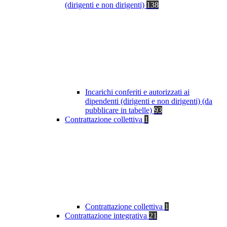
(dirigenti e non dirigenti)
138
Incarichi conferiti e autorizzati ai
dipendenti (dirigenti e non dirigenti) (da
pubblicare in tabelle)
93
Contrattazione collettiva
1
Contrattazione collettiva
1
Contrattazione integrativa
21