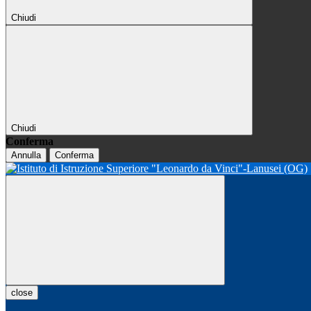
Chiudi
Chiudi
Conferma
Annulla
Conferma
close