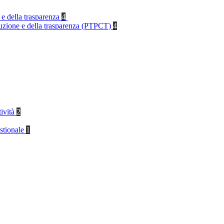
 e della trasparenza
4
rruzione e della trasparenza (PTPCT)
4
tività
2
stionale
1