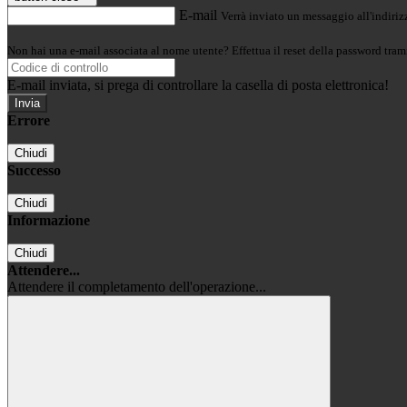
E-mail
Verrà inviato un messaggio all'indirizz
Non hai una e-mail associata al nome utente? Effettua il reset della password tram
E-mail inviata, si prega di controllare la casella di posta elettronica!
Errore
Chiudi
Successo
Chiudi
Informazione
Chiudi
Attendere...
Attendere il completamento dell'operazione...