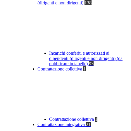
(dirigenti e non dirigenti)
138
Incarichi conferiti e autorizzati ai
dipendenti (dirigenti e non dirigenti) (da
pubblicare in tabelle)
93
Contrattazione collettiva
1
Contrattazione collettiva
1
Contrattazione integrativa
21