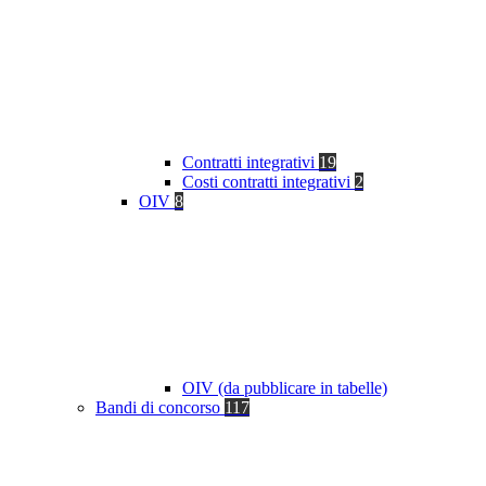
Contratti integrativi
19
Costi contratti integrativi
2
OIV
8
OIV (da pubblicare in tabelle)
Bandi di concorso
117