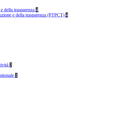
 e della trasparenza
4
rruzione e della trasparenza (PTPCT)
4
tività
2
stionale
1