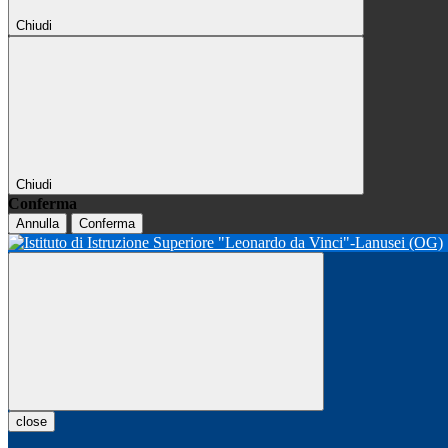
Chiudi
Chiudi
Conferma
Annulla
Conferma
close