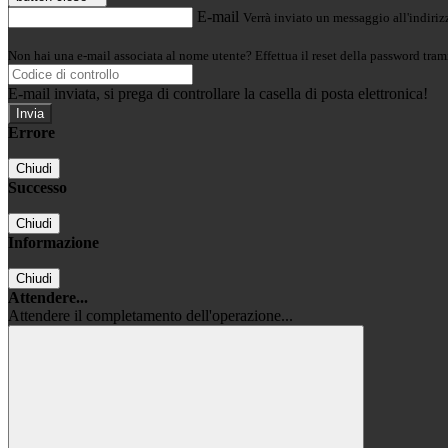
E-mail
Verrà inviato un messaggio all'indirizz
Non hai una e-mail associata al nome utente? Effettua il reset della password tram
E-mail inviata, si prega di controllare la casella di posta elettronica!
Errore
Chiudi
Successo
Chiudi
Informazione
Chiudi
Attendere...
Attendere il completamento dell'operazione...