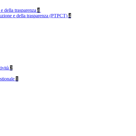
 e della trasparenza
4
rruzione e della trasparenza (PTPCT)
4
tività
2
stionale
1