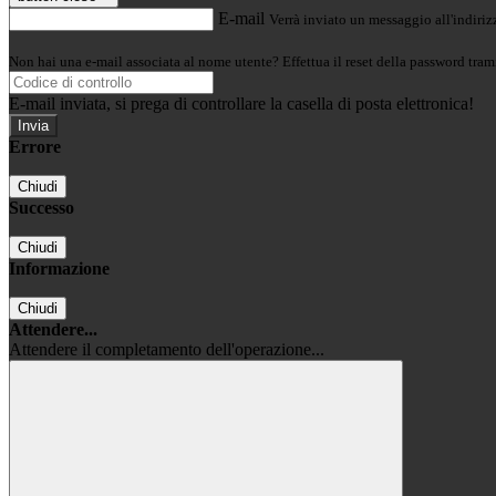
E-mail
Verrà inviato un messaggio all'indirizz
Non hai una e-mail associata al nome utente? Effettua il reset della password tram
E-mail inviata, si prega di controllare la casella di posta elettronica!
Errore
Chiudi
Successo
Chiudi
Informazione
Chiudi
Attendere...
Attendere il completamento dell'operazione...