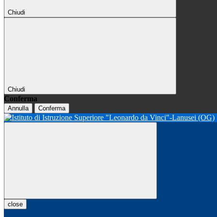
Chiudi
Chiudi
Conferma
Annulla
Conferma
close