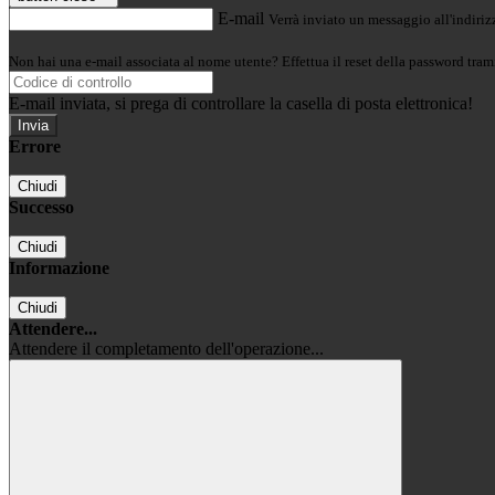
E-mail
Verrà inviato un messaggio all'indirizz
Non hai una e-mail associata al nome utente? Effettua il reset della password tram
E-mail inviata, si prega di controllare la casella di posta elettronica!
Errore
Chiudi
Successo
Chiudi
Informazione
Chiudi
Attendere...
Attendere il completamento dell'operazione...