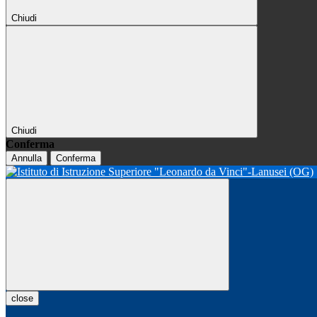
Chiudi
Chiudi
Conferma
Annulla
Conferma
close