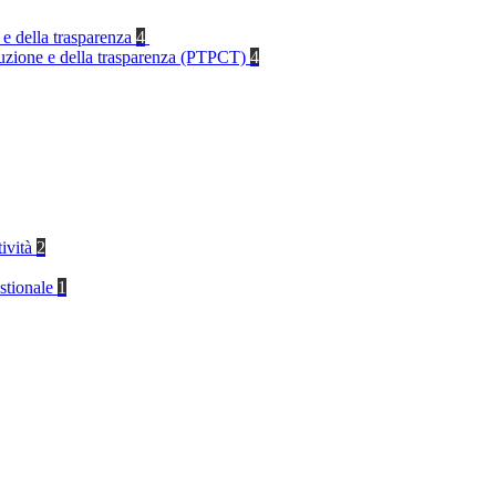
 e della trasparenza
4
rruzione e della trasparenza (PTPCT)
4
tività
2
stionale
1