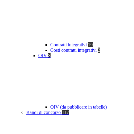
Contratti integrativi
19
Costi contratti integrativi
2
OIV
8
OIV (da pubblicare in tabelle)
Bandi di concorso
117