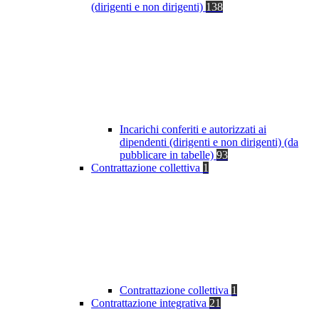
(dirigenti e non dirigenti)
138
Incarichi conferiti e autorizzati ai
dipendenti (dirigenti e non dirigenti) (da
pubblicare in tabelle)
93
Contrattazione collettiva
1
Contrattazione collettiva
1
Contrattazione integrativa
21