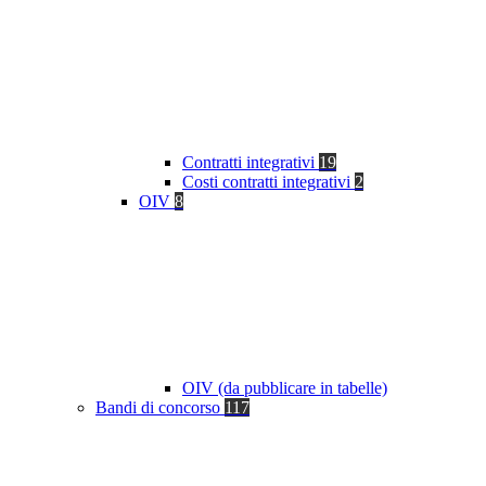
Contratti integrativi
19
Costi contratti integrativi
2
OIV
8
OIV (da pubblicare in tabelle)
Bandi di concorso
117