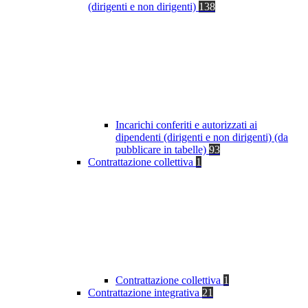
(dirigenti e non dirigenti)
138
Incarichi conferiti e autorizzati ai
dipendenti (dirigenti e non dirigenti) (da
pubblicare in tabelle)
93
Contrattazione collettiva
1
Contrattazione collettiva
1
Contrattazione integrativa
21