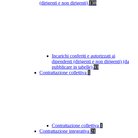
(dirigenti e non dirigenti)
138
Incarichi conferiti e autorizzati ai
dipendenti (dirigenti e non dirigenti) (da
pubblicare in tabelle)
93
Contrattazione collettiva
1
Contrattazione collettiva
1
Contrattazione integrativa
21