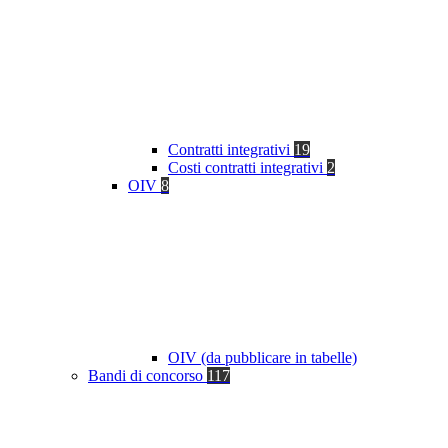
Contratti integrativi
19
Costi contratti integrativi
2
OIV
8
OIV (da pubblicare in tabelle)
Bandi di concorso
117