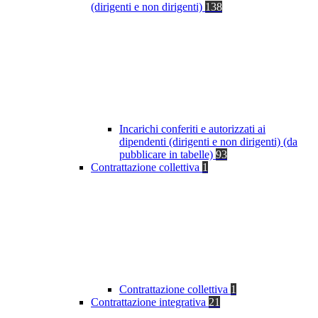
(dirigenti e non dirigenti)
138
Incarichi conferiti e autorizzati ai
dipendenti (dirigenti e non dirigenti) (da
pubblicare in tabelle)
93
Contrattazione collettiva
1
Contrattazione collettiva
1
Contrattazione integrativa
21