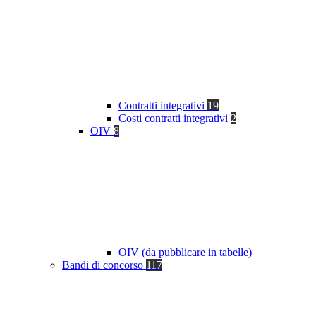
Contratti integrativi
19
Costi contratti integrativi
2
OIV
8
OIV (da pubblicare in tabelle)
Bandi di concorso
117