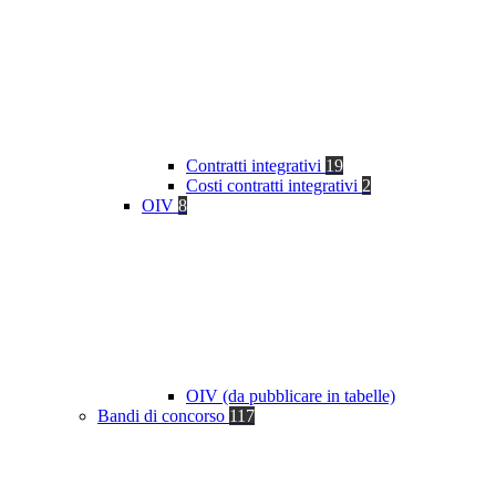
Contratti integrativi
19
Costi contratti integrativi
2
OIV
8
OIV (da pubblicare in tabelle)
Bandi di concorso
117