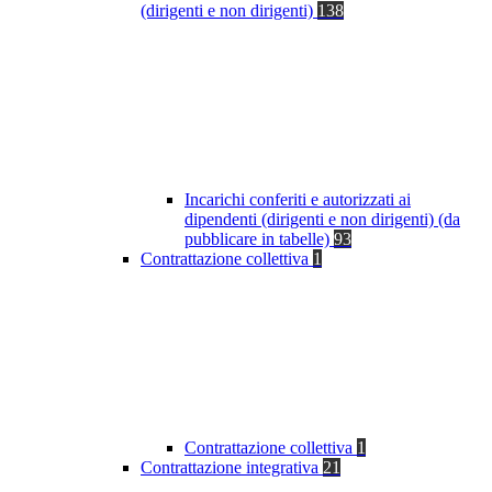
(dirigenti e non dirigenti)
138
Incarichi conferiti e autorizzati ai
dipendenti (dirigenti e non dirigenti) (da
pubblicare in tabelle)
93
Contrattazione collettiva
1
Contrattazione collettiva
1
Contrattazione integrativa
21