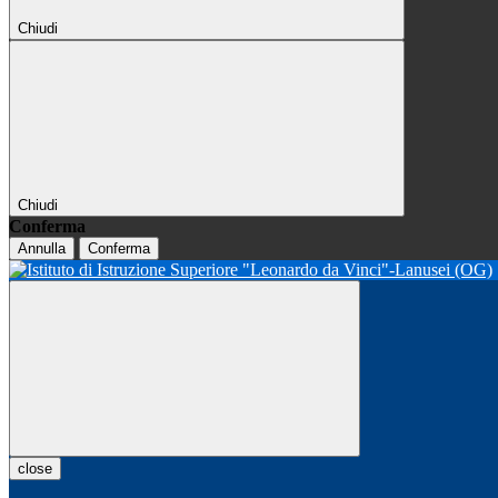
Chiudi
Chiudi
Conferma
Annulla
Conferma
close