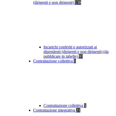
(dirigenti e non dirigenti)
138
Incarichi conferiti e autorizzati ai
dipendenti (dirigenti e non dirigenti) (da
pubblicare in tabelle)
93
Contrattazione collettiva
1
Contrattazione collettiva
1
Contrattazione integrativa
21