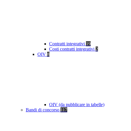
Contratti integrativi
19
Costi contratti integrativi
2
OIV
8
OIV (da pubblicare in tabelle)
Bandi di concorso
117