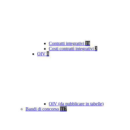
Contratti integrativi
19
Costi contratti integrativi
2
OIV
8
OIV (da pubblicare in tabelle)
Bandi di concorso
117