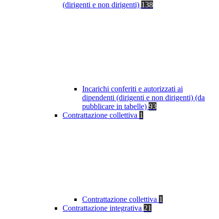
(dirigenti e non dirigenti)
138
Incarichi conferiti e autorizzati ai
dipendenti (dirigenti e non dirigenti) (da
pubblicare in tabelle)
93
Contrattazione collettiva
1
Contrattazione collettiva
1
Contrattazione integrativa
21