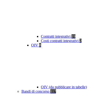
Contratti integrativi
19
Costi contratti integrativi
2
OIV
8
OIV (da pubblicare in tabelle)
Bandi di concorso
117