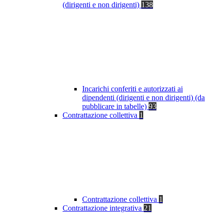
(dirigenti e non dirigenti)
138
Incarichi conferiti e autorizzati ai
dipendenti (dirigenti e non dirigenti) (da
pubblicare in tabelle)
93
Contrattazione collettiva
1
Contrattazione collettiva
1
Contrattazione integrativa
21