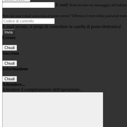
E-mail
Verrà inviato un messaggio all'indirizz
Non hai una e-mail associata al nome utente? Effettua il reset della password tram
E-mail inviata, si prega di controllare la casella di posta elettronica!
Errore
Chiudi
Successo
Chiudi
Informazione
Chiudi
Attendere...
Attendere il completamento dell'operazione...