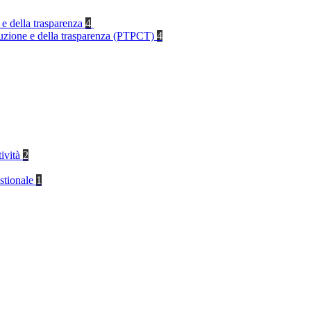
 e della trasparenza
4
rruzione e della trasparenza (PTPCT)
4
tività
2
stionale
1