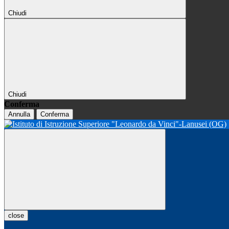
Chiudi
Chiudi
Conferma
Annulla
Conferma
close