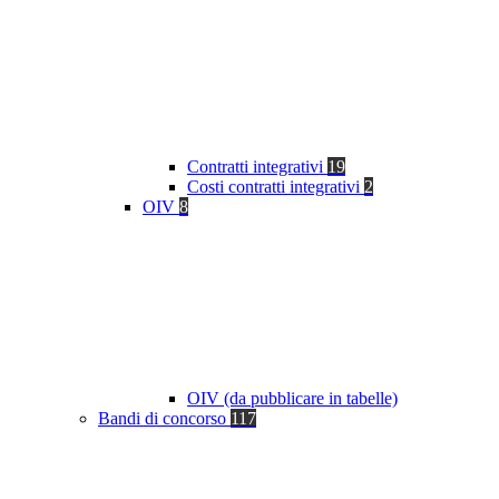
Contratti integrativi
19
Costi contratti integrativi
2
OIV
8
OIV (da pubblicare in tabelle)
Bandi di concorso
117