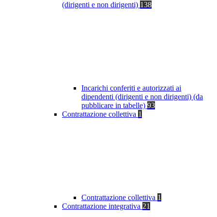
(dirigenti e non dirigenti)
138
Incarichi conferiti e autorizzati ai
dipendenti (dirigenti e non dirigenti) (da
pubblicare in tabelle)
93
Contrattazione collettiva
1
Contrattazione collettiva
1
Contrattazione integrativa
21