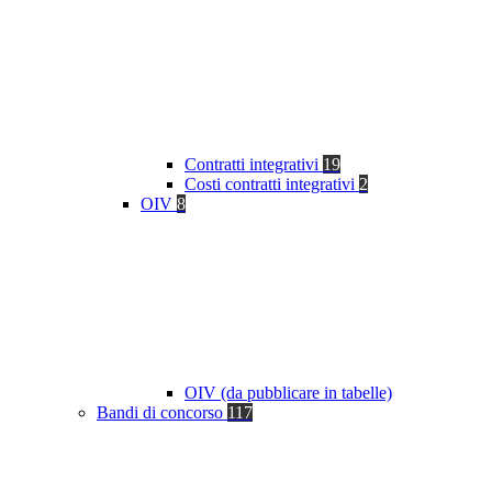
Contratti integrativi
19
Costi contratti integrativi
2
OIV
8
OIV (da pubblicare in tabelle)
Bandi di concorso
117