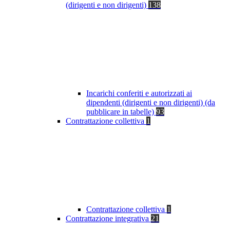
(dirigenti e non dirigenti)
138
Incarichi conferiti e autorizzati ai
dipendenti (dirigenti e non dirigenti) (da
pubblicare in tabelle)
93
Contrattazione collettiva
1
Contrattazione collettiva
1
Contrattazione integrativa
21