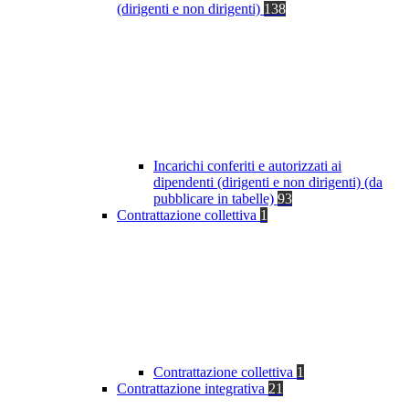
(dirigenti e non dirigenti)
138
Incarichi conferiti e autorizzati ai
dipendenti (dirigenti e non dirigenti) (da
pubblicare in tabelle)
93
Contrattazione collettiva
1
Contrattazione collettiva
1
Contrattazione integrativa
21