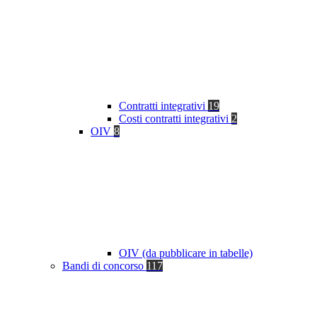
Contratti integrativi
19
Costi contratti integrativi
2
OIV
8
OIV (da pubblicare in tabelle)
Bandi di concorso
117