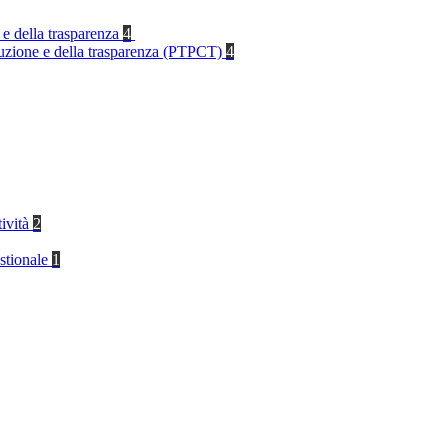
 e della trasparenza
4
rruzione e della trasparenza (PTPCT)
4
tività
2
stionale
1