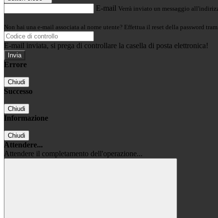
E-mail
Verrà inviato un messaggio all'indirizz
Non hai una e-mail associata al nome utente? Effettua il reset della password tram
E-mail inviata, si prega di controllare la casella di posta elettronica!
Errore
Chiudi
Successo
Chiudi
Informazione
Chiudi
Attendere...
Attendere il completamento dell'operazione...