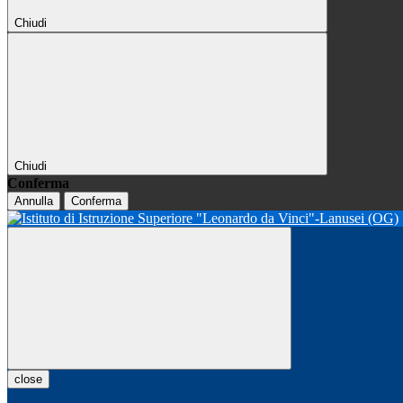
Chiudi
Chiudi
Conferma
Annulla
Conferma
close