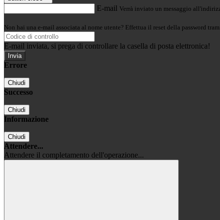
E-mail
Verrà inviato un messaggio all'indirizz
Non hai una e-mail associata al nome utente? Effettua il reset della password tram
E-mail inviata, si prega di controllare la casella di posta elettronica!
Errore
Chiudi
Successo
Chiudi
Informazione
Chiudi
Attendere...
Attendere il completamento dell'operazione...