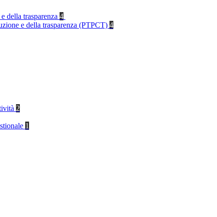
 e della trasparenza
4
rruzione e della trasparenza (PTPCT)
4
tività
2
stionale
1