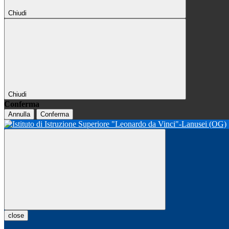
Chiudi
Chiudi
Conferma
Annulla
Conferma
close