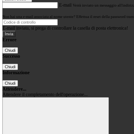
E-mail
Verrà inviato un messaggio all'indirizz
Non hai una e-mail associata al nome utente? Effettua il reset della password tram
E-mail inviata, si prega di controllare la casella di posta elettronica!
Errore
Chiudi
Successo
Chiudi
Informazione
Chiudi
Attendere...
Attendere il completamento dell'operazione...