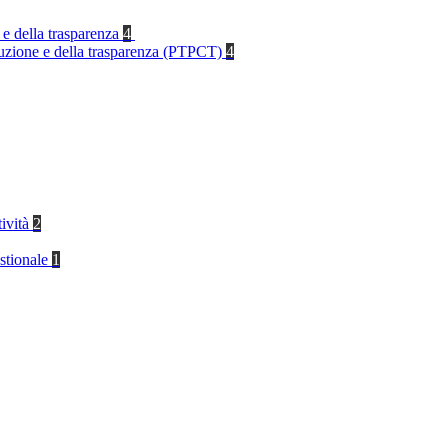
 e della trasparenza
4
rruzione e della trasparenza (PTPCT)
4
tività
2
stionale
1