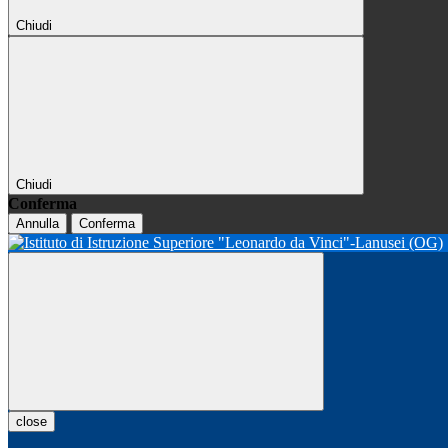
Chiudi
Chiudi
Conferma
Annulla
Conferma
close