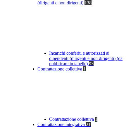
(dirigenti e non dirigenti)
138
Incarichi conferiti e autorizzati ai
dipendenti (dirigenti e non dirigenti) (da
pubblicare in tabelle)
93
Contrattazione collettiva
1
Contrattazione collettiva
1
Contrattazione integrativa
21