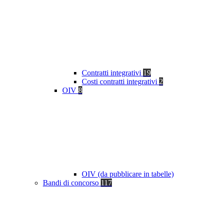
Contratti integrativi
19
Costi contratti integrativi
2
OIV
8
OIV (da pubblicare in tabelle)
Bandi di concorso
117