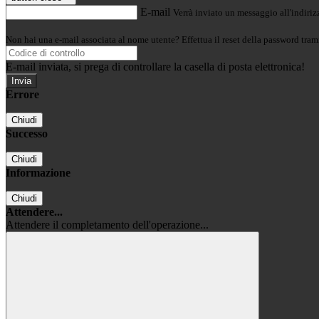
E-mail
Verrà inviato un messaggio all'indirizz
Non hai una e-mail associata al nome utente? Effettua il reset della password tram
E-mail inviata, si prega di controllare la casella di posta elettronica!
Errore
Chiudi
Successo
Chiudi
Informazione
Chiudi
Attendere...
Attendere il completamento dell'operazione...