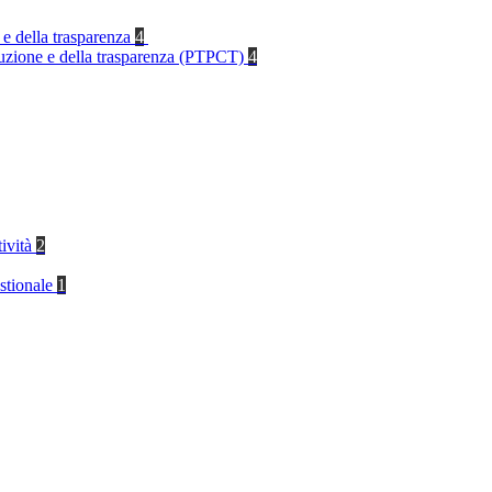
 e della trasparenza
4
rruzione e della trasparenza (PTPCT)
4
tività
2
stionale
1