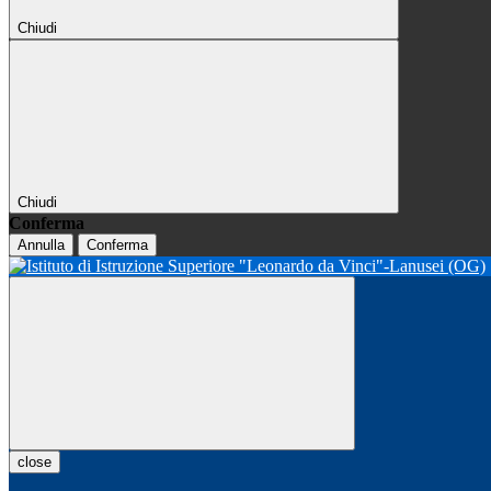
Chiudi
Chiudi
Conferma
Annulla
Conferma
close