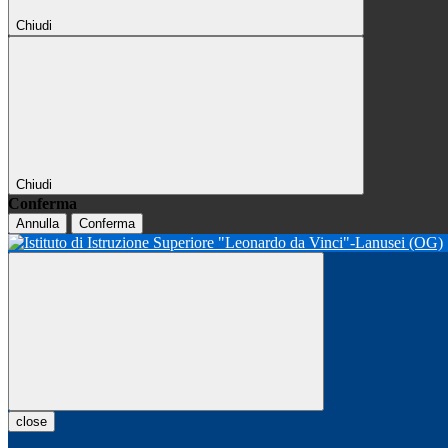
Chiudi
Chiudi
Conferma
Annulla
Conferma
close