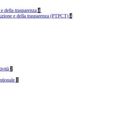
 e della trasparenza
4
rruzione e della trasparenza (PTPCT)
4
tività
2
stionale
1