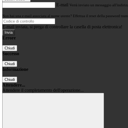
E-mail
Verrà inviato un messaggio all'indirizz
Non hai una e-mail associata al nome utente? Effettua il reset della password tram
E-mail inviata, si prega di controllare la casella di posta elettronica!
Errore
Chiudi
Successo
Chiudi
Informazione
Chiudi
Attendere...
Attendere il completamento dell'operazione...