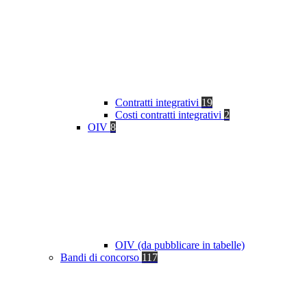
Contratti integrativi
19
Costi contratti integrativi
2
OIV
8
OIV (da pubblicare in tabelle)
Bandi di concorso
117