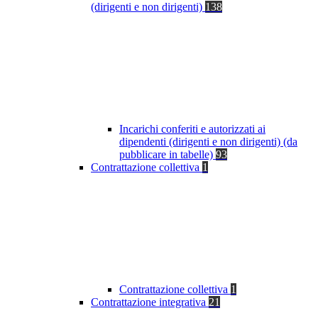
(dirigenti e non dirigenti)
138
Incarichi conferiti e autorizzati ai
dipendenti (dirigenti e non dirigenti) (da
pubblicare in tabelle)
93
Contrattazione collettiva
1
Contrattazione collettiva
1
Contrattazione integrativa
21