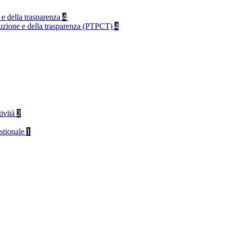
 e della trasparenza
4
rruzione e della trasparenza (PTPCT)
4
tività
2
stionale
1