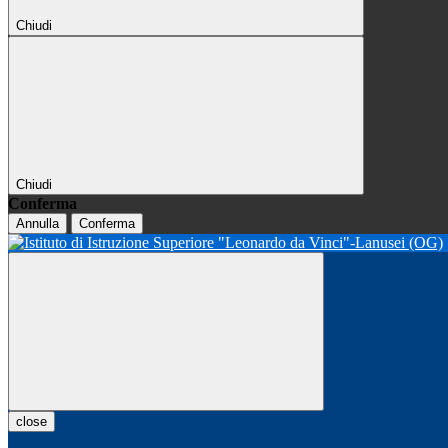
Chiudi
Chiudi
Conferma
Annulla
Conferma
close