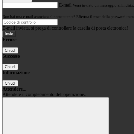
E-mail
Verrà inviato un messaggio all'indirizz
Non hai una e-mail associata al nome utente? Effettua il reset della password tram
E-mail inviata, si prega di controllare la casella di posta elettronica!
Errore
Chiudi
Successo
Chiudi
Informazione
Chiudi
Attendere...
Attendere il completamento dell'operazione...