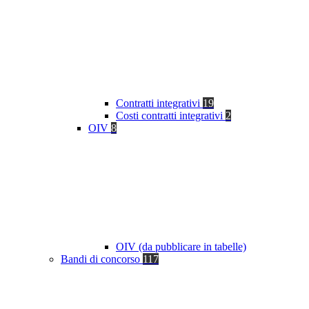
Contratti integrativi
19
Costi contratti integrativi
2
OIV
8
OIV (da pubblicare in tabelle)
Bandi di concorso
117