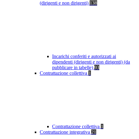
(dirigenti e non dirigenti)
138
Incarichi conferiti e autorizzati ai
dipendenti (dirigenti e non dirigenti) (da
pubblicare in tabelle)
93
Contrattazione collettiva
1
Contrattazione collettiva
1
Contrattazione integrativa
21